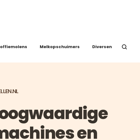
offiemolens
Melkopschuimers
Diversen
LLEN.NL
hoogwaardige
machines en