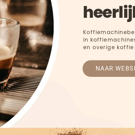
heerlij
Koffiemachinebest
in koffiemachines
en overige koffi
NAAR WEBS