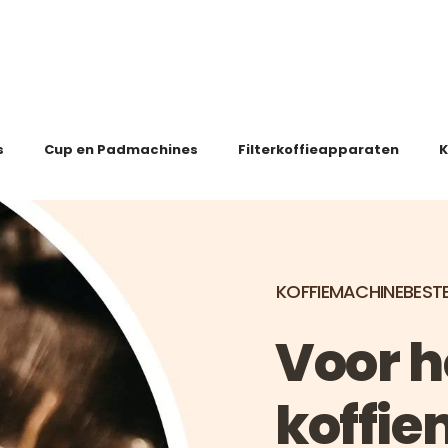
s
Cup en Padmachines
Filterkoffieapparaten
K
KOFFIEMACHINEBESTE
Voor 
koffie