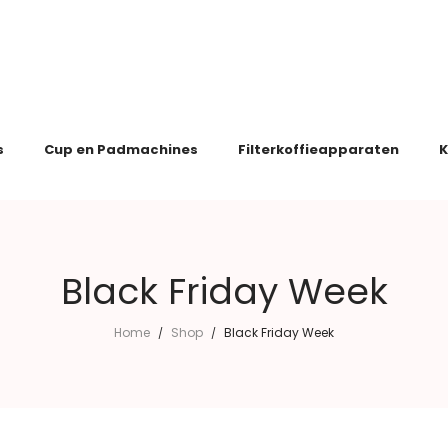
s
Cup en Padmachines
Filterkoffieapparaten
K
Black Friday Week
Home
Shop
Black Friday Week
/
/