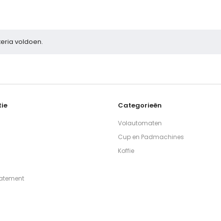
eria voldoen.
ie
Categorieën
Volautomaten
Cup en Padmachines
Koffie
tatement