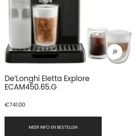
De’Longhi Eletta Explore
ECAM450.65.G
€
741.00
MEER INFO EN BESTELLEN