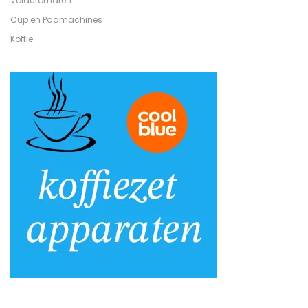
Volautomaten
Cup en Padmachines
Koffie