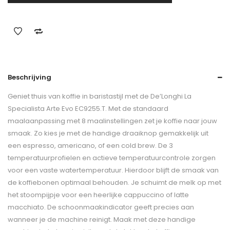
Beschrijving
Geniet thuis van koffie in baristastijl met de De’Longhi La
Specialista Arte Evo EC9255.T. Met de standaard
maalaanpassing met 8 maalinstellingen zet je koffie naar jouw
smaak. Zo kies je met de handige draaiknop gemakkelijk uit
een espresso, americano, of een cold brew. De 3
temperatuurprofielen en actieve temperatuurcontrole zorgen
voor een vaste watertemperatuur. Hierdoor blijft de smaak van
de koffiebonen optimaal behouden. Je schuimt de melk op met
het stoompijpje voor een heerlijke cappuccino of latte
macchiato. De schoonmaakindicator geeft precies aan
wanneer je de machine reinigt. Maak met deze handige