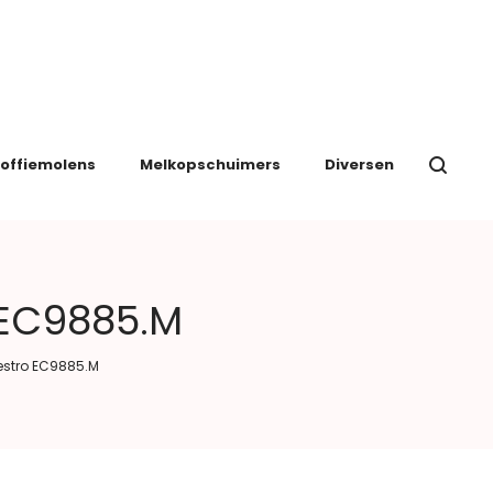
offiemolens
Melkopschuimers
Diversen
 EC9885.M
estro EC9885.M