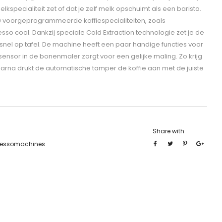
specialiteit zet of dat je zelf melk opschuimt als een barista.
9 voorgeprogrammeerde koffiespecialiteiten, zoals
so cool. Dankzij speciale Cold Extraction technologie zet je de
 snel op tafel. De machine heeft een paar handige functies voor
ensor in de bonenmaler zorgt voor een gelijke maling. Zo krijg
arna drukt de automatische tamper de koffie aan met de juiste
Share with
ressomachines