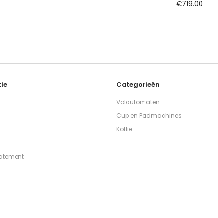
€
719.00
ie
Categorieën
Volautomaten
Cup en Padmachines
Koffie
tatement