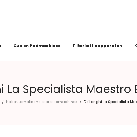
s
Cup en Padmachines
Filterkoffieapparaten
K
i La Specialista Maestro
halfautomatische espressomachines
De’Longhi La Specialista Ma
/
/