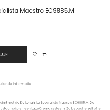
cialista Maestro EC9885.M
ELLEN
ullende informatie
huimt met de De’Longhi La Specialista Maestro EC9885.M. De
t stoompijp en een LatteCrema systeem. Zo bepaal je zelf of je