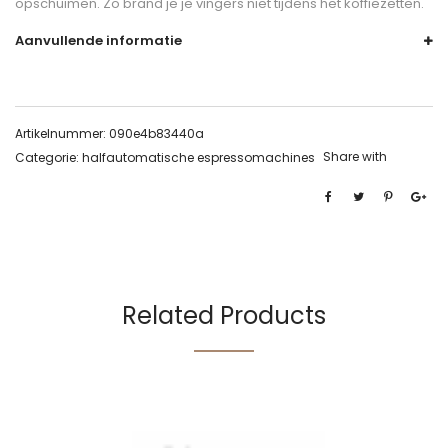
opschuimen. Zo brand je je vingers niet tijdens het koffiezetten.
Aanvullende informatie
Artikelnummer:
090e4b83440a
Share with
Categorie:
halfautomatische espressomachines
Related Products