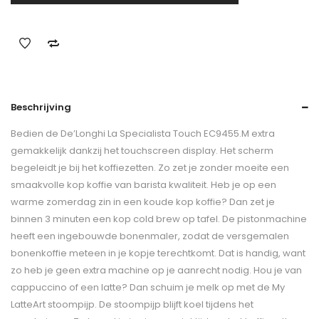
Beschrijving
Bedien de De’Longhi La Specialista Touch EC9455.M extra
gemakkelijk dankzij het touchscreen display. Het scherm
begeleidt je bij het koffiezetten. Zo zet je zonder moeite een
smaakvolle kop koffie van barista kwaliteit. Heb je op een
warme zomerdag zin in een koude kop koffie? Dan zet je
binnen 3 minuten een kop cold brew op tafel. De pistonmachine
heeft een ingebouwde bonenmaler, zodat de versgemalen
bonenkoffie meteen in je kopje terechtkomt. Dat is handig, want
zo heb je geen extra machine op je aanrecht nodig. Hou je van
cappuccino of een latte? Dan schuim je melk op met de My
LatteArt stoompijp. De stoompijp blijft koel tijdens het