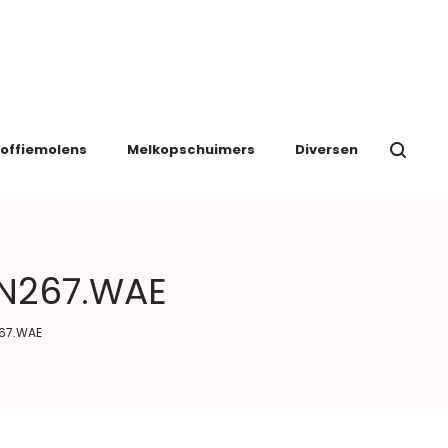
offiemolens
Melkopschuimers
Diversen
EN267.WAE
267.WAE