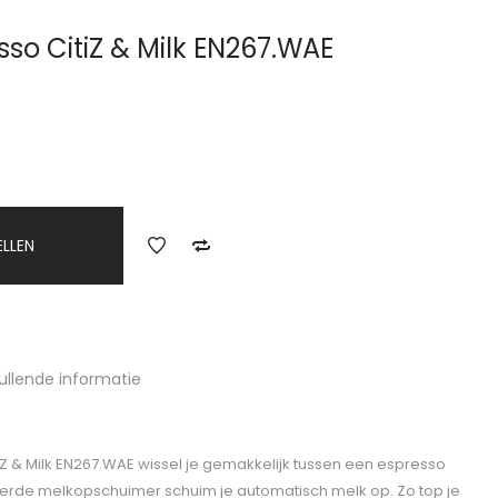
so CitiZ & Milk EN267.WAE
ELLEN
ullende informatie
Z & Milk EN267.WAE wissel je gemakkelijk tussen een espresso
erde melkopschuimer schuim je automatisch melk op. Zo top je