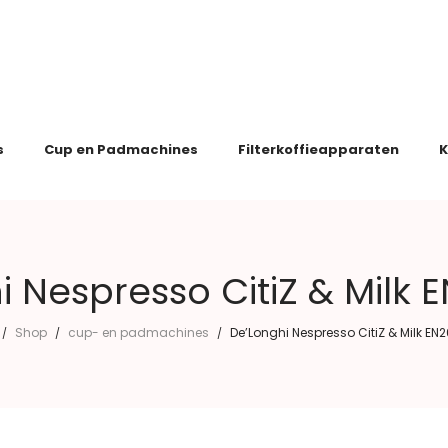
s
Cup en Padmachines
Filterkoffieapparaten
K
i Nespresso CitiZ & Milk 
Shop
cup- en padmachines
De’Longhi Nespresso CitiZ & Milk EN
/
/
/