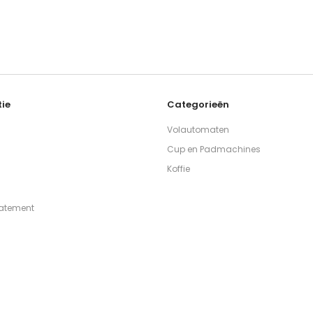
ie
Categorieën
Volautomaten
Cup en Padmachines
Koffie
tatement