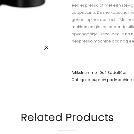
een espresso af met een stevi
cappuccino. De melkopschuimer z
geheel op het aanrecht. Met het
mokken en glazen onder de uitlo
opvangbakje. Deze leeg je na het
Nespresso machine ook nog ee
Artikelnummer:
0c213ada90af
Categorie:
cup- en padmachines
Related Products