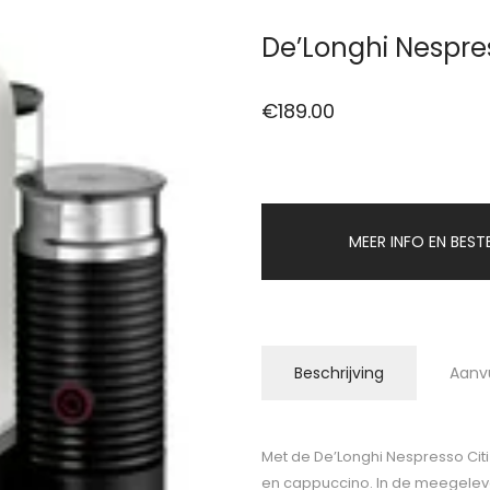
De’Longhi Nespres
€
189.00
MEER INFO EN BEST
Beschrijving
Aanv
Met de De’Longhi Nespresso Citi
en cappuccino. In de meegelev