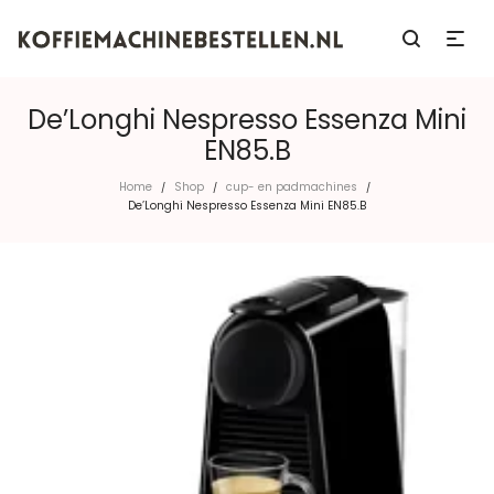
De’Longhi Nespresso Essenza Mini
EN85.B
Home
Shop
cup- en padmachines
/
/
/
De’Longhi Nespresso Essenza Mini EN85.B