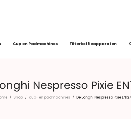
s
Cup en Padmachines
Filterkoffieapparaten
K
onghi Nespresso Pixie EN
ome
Shop
cup- en padmachines
De’Longhi Nespresso Pixie EN127
/
/
/