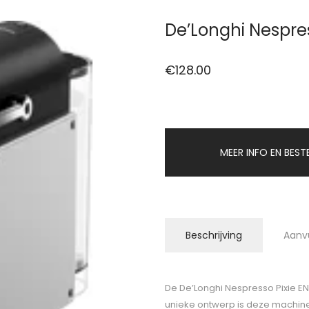
De’Longhi Nespres
€
128.00
MEER INFO EN BEST
Beschrijving
Aanv
De De’Longhi Nespresso Pixie EN
unieke ontwerp is deze machine 