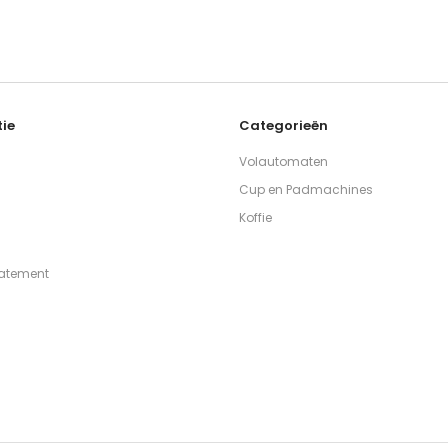
ie
Categorieën
Volautomaten
Cup en Padmachines
Koffie
tatement