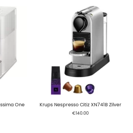
issima One
Krups Nespresso Citiz XN741B Zilver
€
140.00