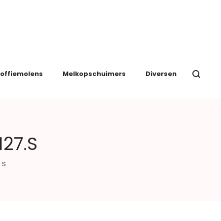
offiemolens
Melkopschuimers
Diversen
127.S
.S