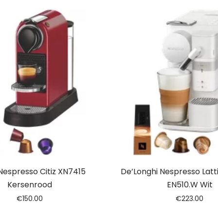
Nespresso Citiz XN7415
De’Longhi Nespresso Latt
Kersenrood
EN510.W Wit
€
150.00
€
223.00