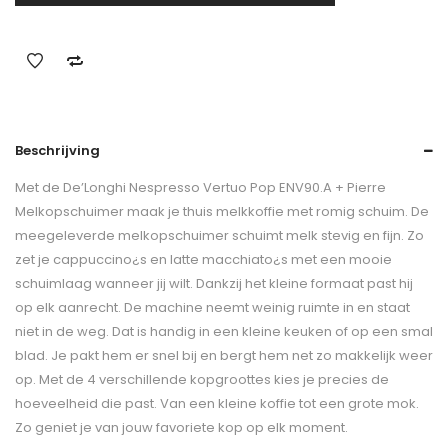
Beschrijving
Met de De’Longhi Nespresso Vertuo Pop ENV90.A + Pierre
Melkopschuimer maak je thuis melkkoffie met romig schuim. De
meegeleverde melkopschuimer schuimt melk stevig en fijn. Zo
zet je cappuccino¿s en latte macchiato¿s met een mooie
schuimlaag wanneer jij wilt. Dankzij het kleine formaat past hij
op elk aanrecht. De machine neemt weinig ruimte in en staat
niet in de weg. Dat is handig in een kleine keuken of op een smal
blad. Je pakt hem er snel bij en bergt hem net zo makkelijk weer
op. Met de 4 verschillende kopgroottes kies je precies de
hoeveelheid die past. Van een kleine koffie tot een grote mok.
Zo geniet je van jouw favoriete kop op elk moment.