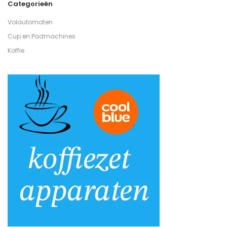
Categorieën
Volautomaten
Cup en Padmachines
Koffie