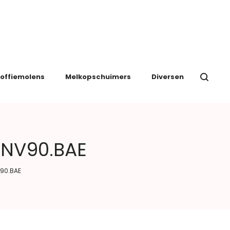
offiemolens
Melkopschuimers
Diversen
ENV90.BAE
V90.BAE