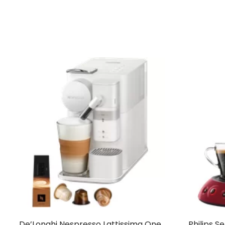
De’Longhi Nespresso Lattissima One
Philips S