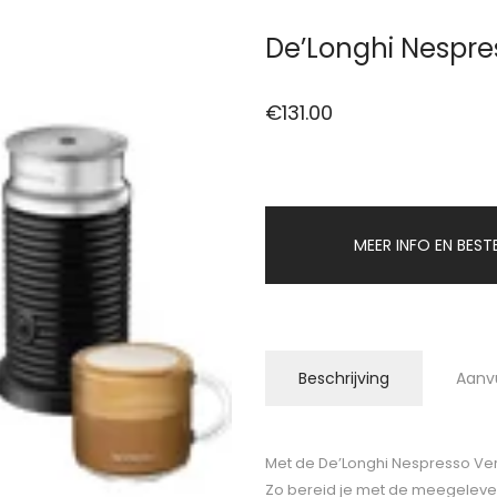
De’Longhi Nespre
€
131.00
MEER INFO EN BEST
Beschrijving
Aanv
Met de De’Longhi Nespresso Ve
Zo bereid je met de meegeleve