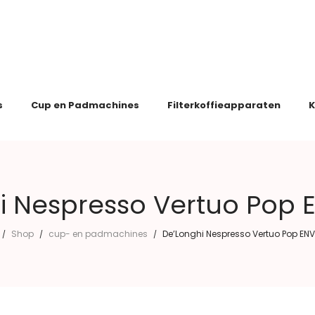
s
Cup en Padmachines
Filterkoffieapparaten
K
i Nespresso Vertuo Pop 
Shop
cup- en padmachines
De’Longhi Nespresso Vertuo Pop EN
/
/
/