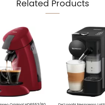
Related Products
enseo Original HD6553/80
De’Longhi Nespresso Latt