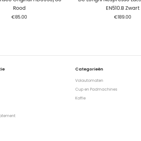
Rood
EN510.B Zwart
€
85.00
€
189.00
ie
Categorieën
Volautomaten
Cup en Padmachines
Koffie
tatement