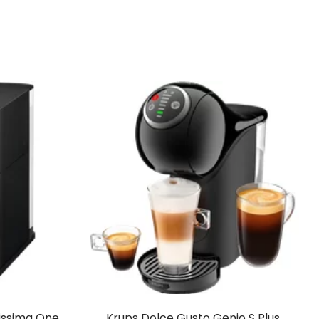
issima One
Krups Dolce Gusto Genio S Plus