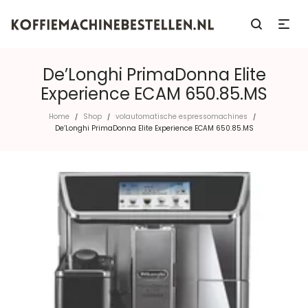
De’Longhi PrimaDonna Elite
Experience ECAM 650.85.MS
Home
Shop
volautomatische espressomachines
/
/
/
De’Longhi PrimaDonna Elite Experience ECAM 650.85.MS