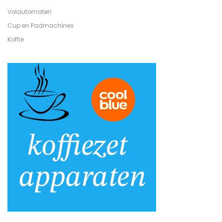
Volautomaten
Cup en Padmachines
Koffie