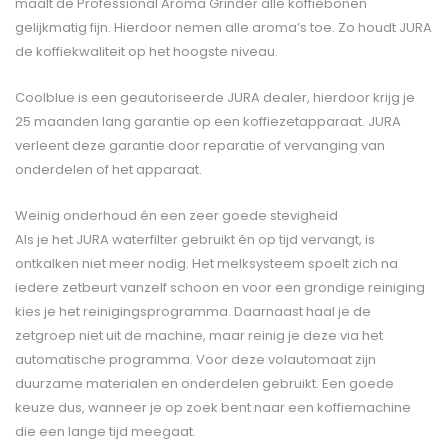
maalt de Professional Aroma Grinder alle koffiebonen
gelijkmatig fijn. Hierdoor nemen alle aroma’s toe. Zo houdt JURA
de koffiekwaliteit op het hoogste niveau.
Coolblue is een geautoriseerde JURA dealer, hierdoor krijg je
25 maanden lang garantie op een koffiezetapparaat. JURA
verleent deze garantie door reparatie of vervanging van
onderdelen of het apparaat.
Weinig onderhoud én een zeer goede stevigheid
Als je het JURA waterfilter gebruikt én op tijd vervangt, is
ontkalken niet meer nodig. Het melksysteem spoelt zich na
iedere zetbeurt vanzelf schoon en voor een grondige reiniging
kies je het reinigingsprogramma. Daarnaast haal je de
zetgroep niet uit de machine, maar reinig je deze via het
automatische programma. Voor deze volautomaat zijn
duurzame materialen en onderdelen gebruikt. Een goede
keuze dus, wanneer je op zoek bent naar een koffiemachine
die een lange tijd meegaat.