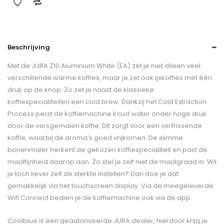
Beschrijving
Met de JURA Z10 Aluminium White (EA) zet je niet alleen veel
verschillende warme koffies, maar je zet ook ijskoffies met één
druk op de knop. Zo zet je naast de klassieke
koffiespecialiteiten een cold brew. Dankzij het Cold Extraction
Process perst de koffiemachine koud water onder hoge druk
door de versgemalen koffie. Dit zorgt voor een verfrissende
koffie, waarbij de aroma’s goed vrijkomen. De slimme
bonenmaler herkent de gekozen koffiespecialiteit en past de
maalfijnheid daarop aan. Zo stel je zelf niet de maalgraad in. Wil
je toch liever zelf de sterkte instellen? Dan doe je dat
gemakkelijk via het touchscreen display. Via de meegeleverde
Wifi Connect bedien je de koffiemachine ook via de app.
Coolblue is een geautoriseerde JURA dealer, hierdoor krijg je