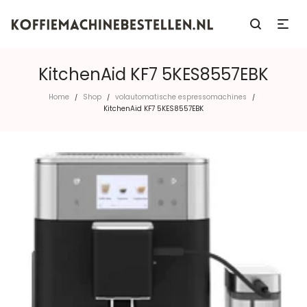
KitchenAid KF7 5KES8557EBK
Home
Shop
volautomatische espressomachines
/
/
/
KitchenAid KF7 5KES8557EBK