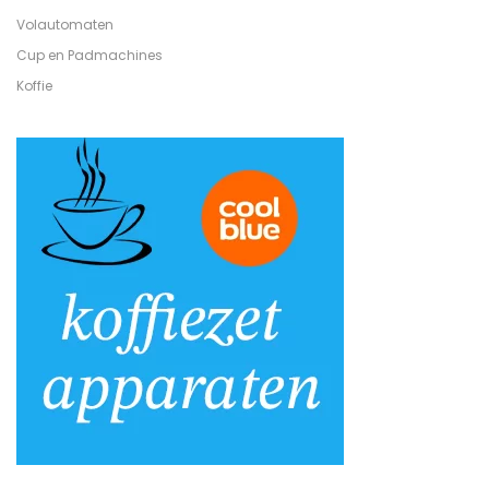
Volautomaten
Cup en Padmachines
Koffie