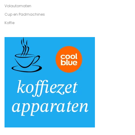
Volautomaten
Cup en Padmachines
Koffie