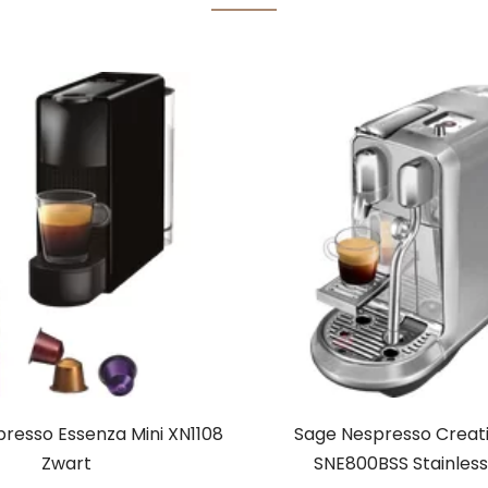
resso Essenza Mini XN1108
Sage Nespresso Creati
Zwart
SNE800BSS Stainless