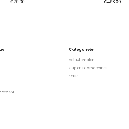
€
79.00
€
493.00
ie
Categorieën
Volautomaten
Cup en Padmachines
Koffie
tatement