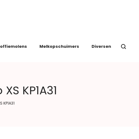
offiemolens
Melkopschuimers
Diversen
 XS KP1A31
S KP1A31