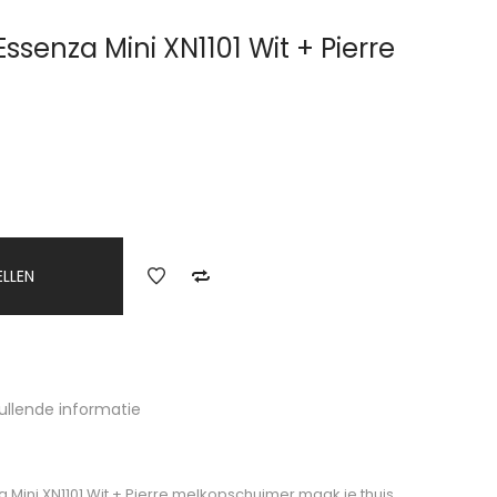
ssenza Mini XN1101 Wit + Pierre
ELLEN
ullende informatie
Mini XN1101 Wit + Pierre melkopschuimer maak je thuis