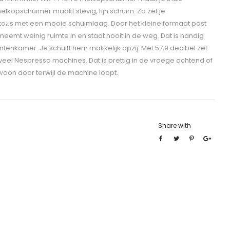
kopschuimer maakt stevig, fijn schuim. Zo zet je
o¿s met een mooie schuimlaag. Door het kleine formaat past
neemt weinig ruimte in en staat nooit in de weg. Dat is handig
tenkamer. Je schuift hem makkelijk opzij. Met 57,9 decibel zet
 veel Nespresso machines. Dat is prettig in de vroege ochtend of
ewoon door terwijl de machine loopt.
Share with