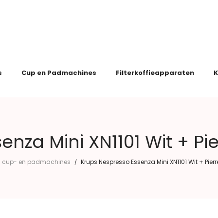
s
Cup en Padmachines
Filterkoffieapparaten
K
enza Mini XN1101 Wit + P
cup- en padmachines
Krups Nespresso Essenza Mini XN1101 Wit + Pie
/