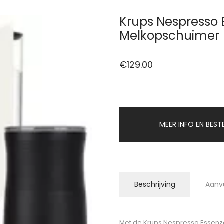
Krups Nespresso E
Melkopschuimer
€
129.00
MEER INFO EN BEST
Beschrijving
Aanv
Met de Krups Nespresso Essenza 