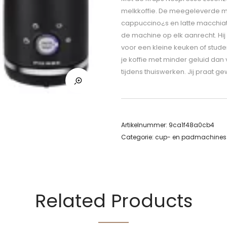
melkkoffie. De meegeleverde mel
cappuccino¿s en latte macchiat
de machine op elk aanrecht. Hij 
voor een kleine keuken of studen
je koffie met minder geluid dan
tijdens thuiswerken. Jij praat g
Artikelnummer:
9ca1f48a0cb4
Categorie:
cup- en padmachines
Related Products