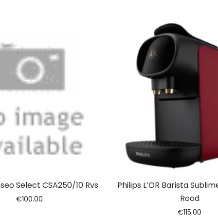
nseo Select CSA250/10 Rvs
Philips L’OR Barista Subli
Rood
€
100.00
€
115.00