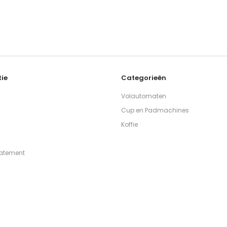
ie
Categorieën
Volautomaten
Cup en Padmachines
Koffie
tatement