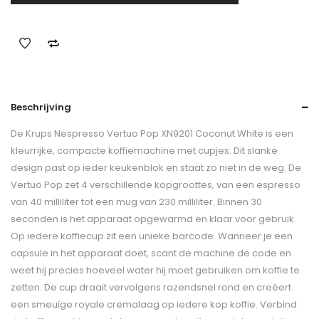
Beschrijving
De Krups Nespresso Vertuo Pop XN9201 Coconut White is een
kleurrijke, compacte koffiemachine met cupjes. Dit slanke
design past op ieder keukenblok en staat zo niet in de weg. De
Vertuo Pop zet 4 verschillende kopgroottes, van een espresso
van 40 milliliter tot een mug van 230 milliliter. Binnen 30
seconden is het apparaat opgewarmd en klaar voor gebruik.
Op iedere koffiecup zit een unieke barcode. Wanneer je een
capsule in het apparaat doet, scant de machine de code en
weet hij precies hoeveel water hij moet gebruiken om koffie te
zetten. De cup draait vervolgens razendsnel rond en creëert
een smeuïge royale cremalaag op iedere kop koffie. Verbind