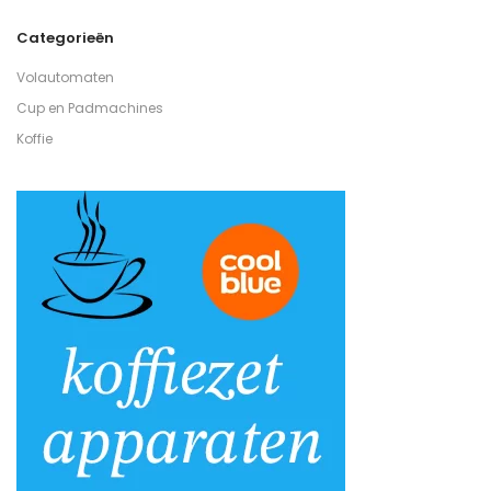
Categorieën
Volautomaten
Cup en Padmachines
Koffie