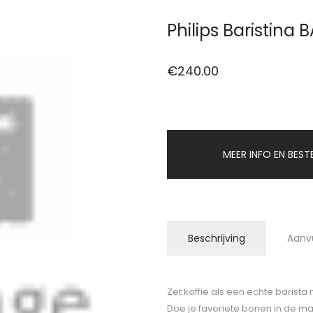
Philips Baristina
€
240.00
MEER INFO EN BEST
Beschrijving
Aanv
Zet koffie als een echte barista
Doe je favoriete bonen in de ma