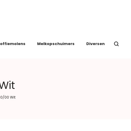
offiemolens
Melkopschuimers
Diversen
Wit
00/00 Wit