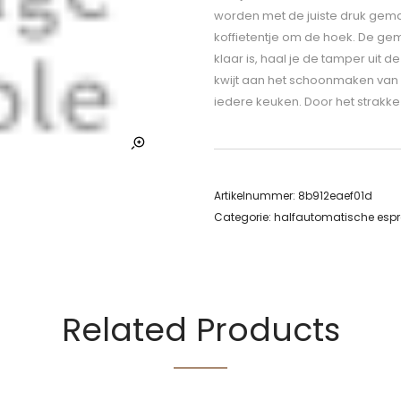
worden met de juiste druk gemale
koffietentje om de hoek. De gem
klaar is, haal je de tamper uit d
kwijt aan het schoonmaken van 
iedere keuken. Door het strakke
Artikelnummer:
8b912eaef01d
Categorie:
halfautomatische esp
Related Products