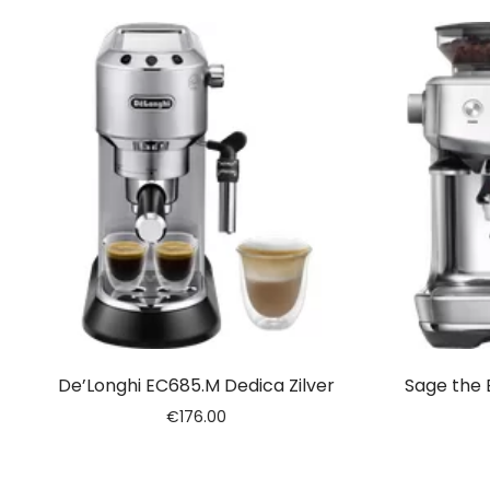
De’Longhi EC685.M Dedica Zilver
Sage the B
€
176.00