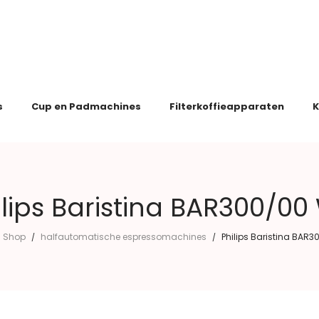
s
Cup en Padmachines
Filterkoffieapparaten
K
ilips Baristina BAR300/00 
Shop
halfautomatische espressomachines
Philips Baristina BAR3
/
/