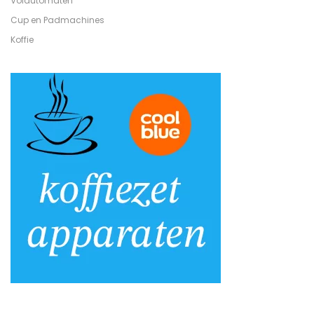
Volautomaten
Cup en Padmachines
Koffie