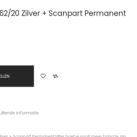
462/20 Zilver + Scanpart Permanent
ELLEN
ullende informatie
ilver + Scanpart Permanent Filter hoef je nooit meer bang te zijn