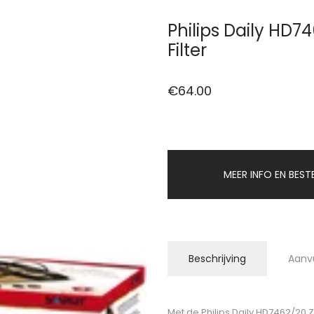
Philips Daily HD7
Filter
€
64.00
MEER INFO EN BEST
Beschrijving
Aanv
Met de Philips Daily HD7462/20 Z