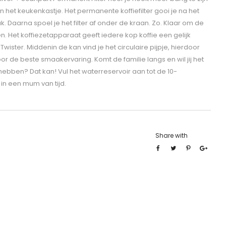
in het keukenkastje. Het permanente koffiefilter gooi je na het
k. Daarna spoel je het filter af onder de kraan. Zo. Klaar om de
. Het koffiezetapparaat geeft iedere kop koffie een gelijk
ister. Middenin de kan vind je het circulaire pijpje, hierdoor
voor de beste smaakervaring. Komt de familie langs en wil jij het
l hebben? Dat kan! Vul het waterreservoir aan tot de 10-
 in een mum van tijd.
Share with