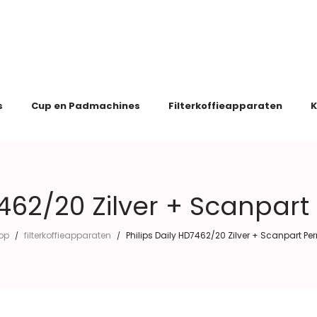
s
Cup en Padmachines
Filterkoffieapparaten
K
7462/20 Zilver + Scanpart
op
filterkoffieapparaten
Philips Daily HD7462/20 Zilver + Scanpart Per
/
/