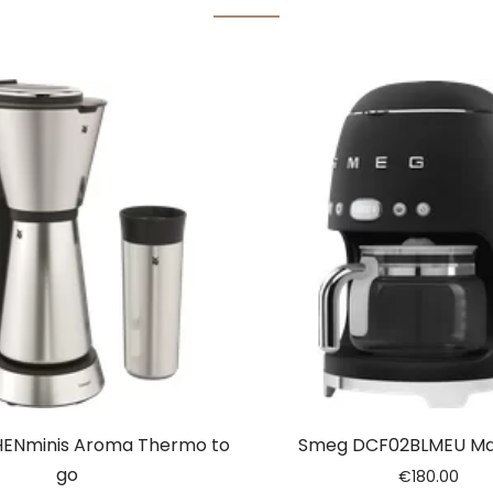
ENminis Aroma Thermo to
Smeg DCF02BLMEU Ma
go
€
180.00