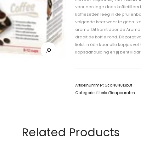
voor een lege doos koffiefilters 
koffiezetten leeg in de prullenba
volgende keer weer te gebruiken
aroma. Dit komt door de Aroma Tw
draait de koffie rond. Dit zorgt 
liefst in één keer alle kopjes vo
kopsaanduiding en jij bent klaar
Artikelnummer:
5ca484013b3f
Categorie:
filterkoffieapparaten
Related Products