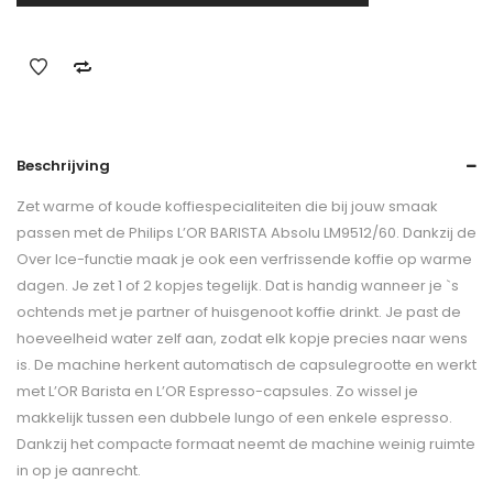
Beschrijving
Zet warme of koude koffiespecialiteiten die bij jouw smaak
passen met de Philips L’OR BARISTA Absolu LM9512/60. Dankzij de
Over Ice-functie maak je ook een verfrissende koffie op warme
dagen. Je zet 1 of 2 kopjes tegelijk. Dat is handig wanneer je `s
ochtends met je partner of huisgenoot koffie drinkt. Je past de
hoeveelheid water zelf aan, zodat elk kopje precies naar wens
is. De machine herkent automatisch de capsulegrootte en werkt
met L’OR Barista en L’OR Espresso-capsules. Zo wissel je
makkelijk tussen een dubbele lungo of een enkele espresso.
Dankzij het compacte formaat neemt de machine weinig ruimte
in op je aanrecht.