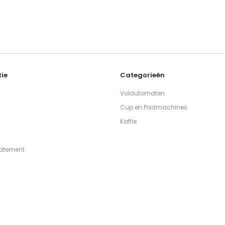
ie
Categorieën
Volautomaten
Cup en Padmachines
Koffie
tatement