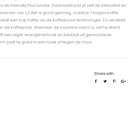
a de Intensity Plus functie. Daarnaast pas je zelf de intensiteit en
ervoir van 1,2 liter is groot genoeg, zodat je 7 kopjes koffie
eidt een kop koffie via de Koffieboost technologie. Zo verdeelt
ver de koffiepads. Wanneer de machine warm is, zet hij direct
ft een lager energieverbruik en bestaat uit gerecyclede
orm past hij goed in een hoek of tegen de muur.
Share with