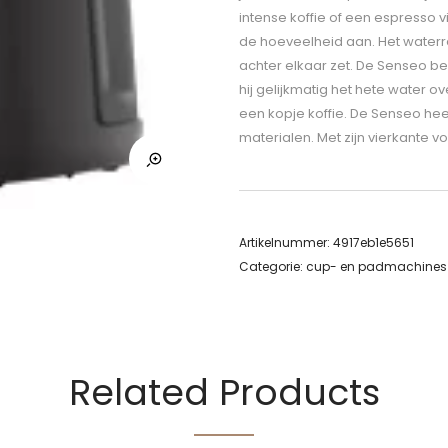
intense koffie of een espresso vi
de hoeveelheid aan. Het waterres
achter elkaar zet. De Senseo ber
hij gelijkmatig het hete water o
een kopje koffie. De Senseo hee
materialen. Met zijn vierkante v
Artikelnummer:
4917eb1e5651
Categorie:
cup- en padmachines
Related Products