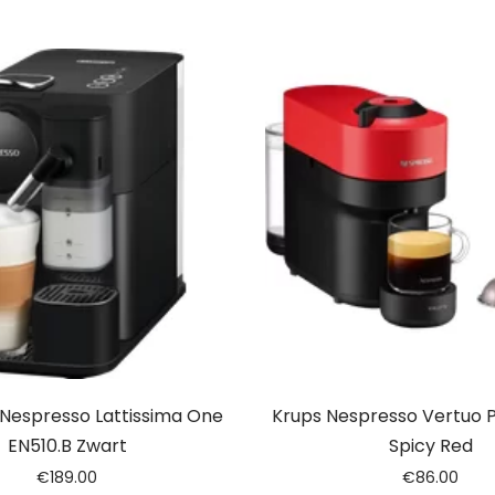
 Nespresso Lattissima One
Krups Nespresso Vertuo 
EN510.B Zwart
Spicy Red
€
189.00
€
86.00