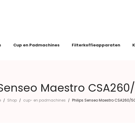
s
Cup en Padmachines
Filterkoffieapparaten
K
 Senseo Maestro CSA260/
e
Shop
cup- en padmachines
Philips Senseo Maestro CSA260/50
/
/
/