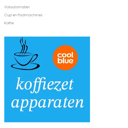
Volautomaten
Cup en Padmachines
Koffie