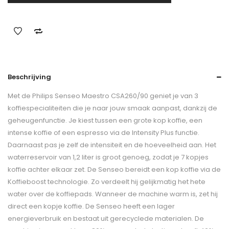
Beschrijving
Met de Philips Senseo Maestro CSA260/90 geniet je van 3
koffiespecialiteiten die je naar jouw smaak aanpast, dankzij de
geheugenfunctie. Je kiest tussen een grote kop koffie, een
intense koffie of een espresso via de Intensity Plus functie.
Daarnaast pas je zelf de intensiteit en de hoeveelheid aan. Het
waterreservoir van 1,2 liter is groot genoeg, zodat je 7 kopjes
koffie achter elkaar zet. De Senseo bereidt een kop koffie via de
Koffieboost technologie. Zo verdeelt hij gelijkmatig het hete
water over de koffiepads. Wanneer de machine warm is, zet hij
direct een kopje koffie. De Senseo heeft een lager
energieverbruik en bestaat uit gerecyclede materialen. De