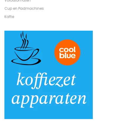
Volautomaten
Cup en Padmachines
Koffie