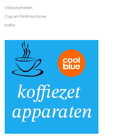
Volautomaten
Cup en Padmachines
Koffie