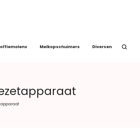
offiemolens
Melkopschuimers
Diversen
iezetapparaat
etapparaat