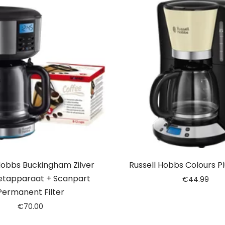
Hobbs Buckingham Zilver
Russell Hobbs Colours P
zetapparaat + Scanpart
€
44.99
Permanent Filter
€
70.00