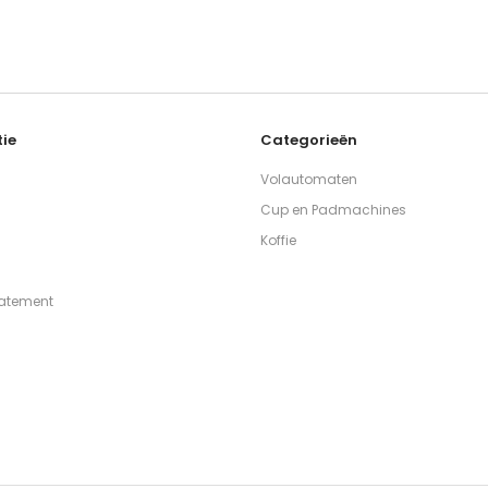
ie
Categorieën
Volautomaten
Cup en Padmachines
Koffie
tatement