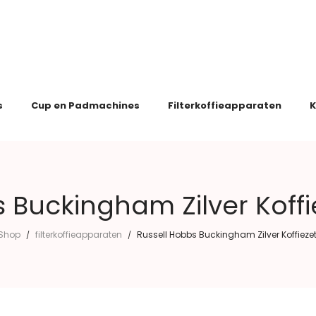
s
Cup en Padmachines
Filterkoffieapparaten
K
s Buckingham Zilver Koff
Shop
filterkoffieapparaten
Russell Hobbs Buckingham Zilver Koffiez
/
/