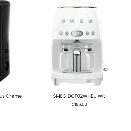
lus Creme
SMEG DCF02WHEU Wit
€
156.00