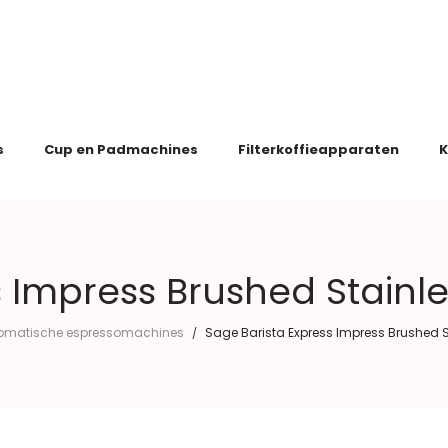
s
Cup en Padmachines
Filterkoffieapparaten
K
 Impress Brushed Stainle
omatische espressomachines
Sage Barista Express Impress Brushed St
/