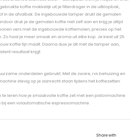
 gebruikte koffie makkelijk uit je filterdrager in de uitklopbak,
of in de afvalbak. De ingebouwde tamper drukt de gemalen
rdoor druk je de gemalen koffie niet zelf aan en krijg je altijd
e bonen vers met de ingebouwde koffiemolen, precies op het
. Zo haal je meer smaak en aroma uit elke kop. Je kiest uit 25
ouw koffie fijn maalt. Daarna duw je dit met de tamper aan,
stent resultaat krijgt.
uurzame onderdelen gebruikt. Met de zware, rvs behuizing en
iemachine stevig op je aanrecht staan tijdens het koffiezetten.
om te leren hoe je smaakvolle koffie zet met een pistonmachine.
n bij een volautomatische espressomachine.
Share with