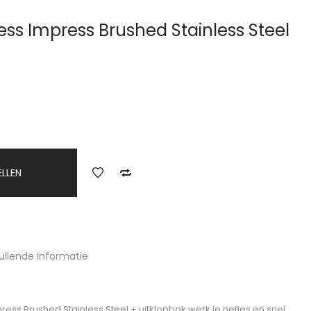
ess Impress Brushed Stainless Steel
ELLEN
ullende informatie
ess Brushed Stainless Steel + uitklopbak werk je netjes en snel