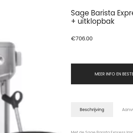
Sage Barista Expr
+ uitklopbak
€
706.00
MEER INFO EN BEST
Beschrijving
Aanv
Met de Sage Barista Express Impr