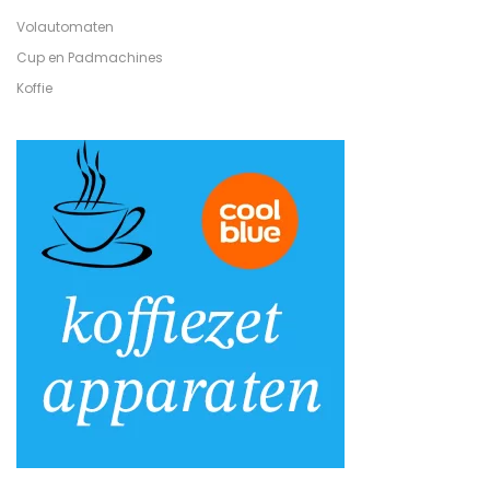
Volautomaten
Cup en Padmachines
Koffie