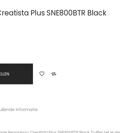
reatista Plus SNE800BTR Black
ELLEN
ullende informatie
Sage Nespresso Creatista Plus SNE800BTR Black Truffel zet je de