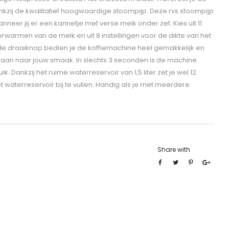
ankzij de kwalitatief hoogwaardige stoompijp. Deze rvs stoompijp
eer jij er een kannetje met verse melk onder zet. Kies uit 11
warmen van de melk en uit 8 instellingen voor de dikte van het
 de draaiknop bedien je de koffiemachine heel gemakkelijk en
s aan naar jouw smaak. In slechts 3 seconden is de machine
 Dankzij het ruime waterreservoir van 1,5 liter zet je wel 12
t waterreservoir bij te vullen. Handig als je met meerdere
Share with