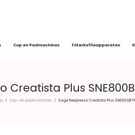
s
Cup en Padmachines
Filterkoffieapparaten
K
 Creatista Plus SNE800BT
op
cup- en padmachines
Sage Nespresso Creatista Plus SNE800BTR 
/
/