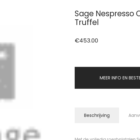
Sage Nespresso C
Truffel
€
453.00
MEER INFO EN BEST
Beschrijving
Aanv
Met de volledig roestvrijstalen 