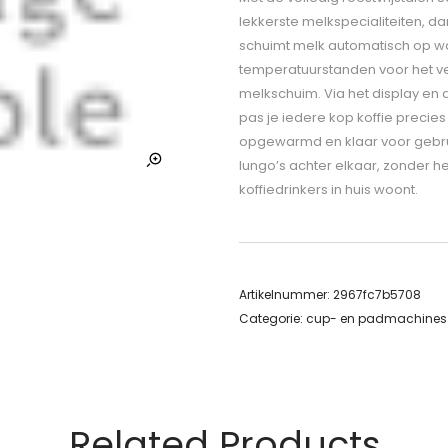
lekkerste melkspecialiteiten, d
schuimt melk automatisch op wann
temperatuurstanden voor het ver
melkschuim. Via het display en
pas je iedere kop koffie precie
opgewarmd en klaar voor gebruik.
lungo’s achter elkaar, zonder he
koffiedrinkers in huis woont.
Artikelnummer:
2967fc7b5708
Categorie:
cup- en padmachines
Related Products