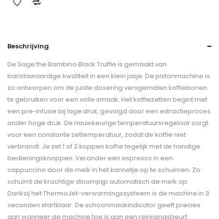
Beschrijving
De Sage the Bambino Black Truffle is gemaakt van
baristawaardige kwaliteit in een klein jasje. De pistonmachine is
zo ontworpen om de juiste dosering versgemalen koffiebonen
te gebruiken voor een volle smaak. Het koffiezetten begint met
een pre-infusie bij lage druk, gevolgd door een extractieproces
onder hoge druk. De nauwkeurige temperatuursregelaar zorgt
voor een constante zettemperatuur, zodat de koffie niet
verbrandt. Je zet 1 of 2 koppen koffie tegelijk met de handige
bedieningsknoppen. Verander een espresso in een
cappuccino door de melk in het kannetje op te schuimen. Zo
schuimt de krachtige stoompijp automatisch de melk op.
Dankzij het ThermoJet-verwarmingssysteem is de machine in 3
seconden startklaar. De schoonmaakindicator geeft precies
aan wanneer de machine toe is aan een reinigingsbeurt.