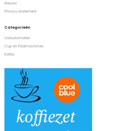
Nieuws
Privacy statement
Categorieën
Volautomaten
Cup en Padmachines
Koffie