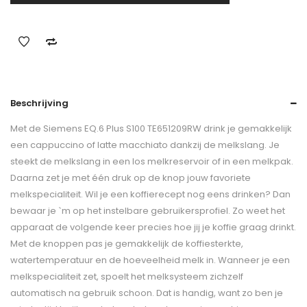
Beschrijving
Met de Siemens EQ.6 Plus S100 TE651209RW drink je gemakkelijk
een cappuccino of latte macchiato dankzij de melkslang. Je
steekt de melkslang in een los melkreservoir of in een melkpak.
Daarna zet je met één druk op de knop jouw favoriete
melkspecialiteit. Wil je een koffierecept nog eens drinken? Dan
bewaar je `m op het instelbare gebruikersprofiel. Zo weet het
apparaat de volgende keer precies hoe jij je koffie graag drinkt.
Met de knoppen pas je gemakkelijk de koffiesterkte,
watertemperatuur en de hoeveelheid melk in. Wanneer je een
melkspecialiteit zet, spoelt het melksysteem zichzelf
automatisch na gebruik schoon. Dat is handig, want zo ben je