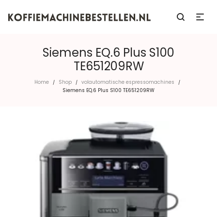
Siemens EQ.6 Plus S100
TE651209RW
Home
Shop
volautomatische espressomachines
/
/
/
Siemens EQ.6 Plus S100 TE651209RW