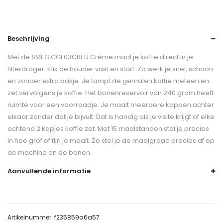
Beschrijving
Met de SMEG CGF03CREU Crème maal je koffie direct in je
filterdrager. Klik de houder vast en start. Zo werk je snel, schoon
en zonder extra bakje. Je tampt de gemalen koffie meteen en
zet vervolgens je koffie. Het bonenreservoir van 240 gram heeft
ruimte voor een voorraadje. Je maalt meerdere koppen achter
elkaar zonder dat je bijvult. Dat is handig als je visite krijgt of elke
ochtend 2 kopjes koffie zet. Met 15 maalstanden stel je precies
in hoe grof of fijn je maalt. Zo stel je de maalgraad precies af op
de machine en de bonen.
Aanvullende informatie
Artikelnummer:
f235859a6a57