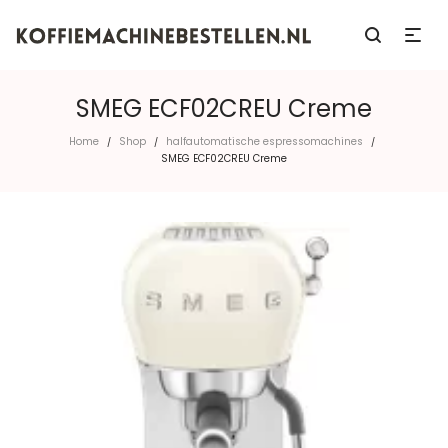
SMEG ECF02CREU Creme
Home
Shop
halfautomatische espressomachines
/
/
/
SMEG ECF02CREU Creme