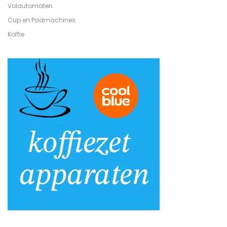
Volautomaten
Cup en Padmachines
Koffie