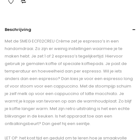
Beschrijving
Met de SMEG ECF02CREU Crème zet je espresso’s in een
handomdraai. Zo zijn er weinig instellingen waarmee je te
maken hebt. Je zet 1 of 2 espresso’s tegelijkertijd. Hiervoor
gebruik je gemalen koffie of speciale koffiepads. Je past de
temperatuur en hoeveelheid aan per espresso. Wil je iets
anders dan een espresso? Dan kies je voor een espresso long
of voor stoom voor een cappuccino. Met de stoompijp schuim
je zelf melk op voor een cappuccino of latte macchiato. Je
warmt je kopje van tevoren op aan de warmhoudplaat. Zo blijf
je koffie langer warm. Met zijn retro uitstraling is het een echte
blikvanger in de keuken. Is het apparaat toe aan een
ontkalkingsbeurt? Dan geef hij een seintje.
LET OP: het kost tijd en geduld om te leren hoe je smaakvolle