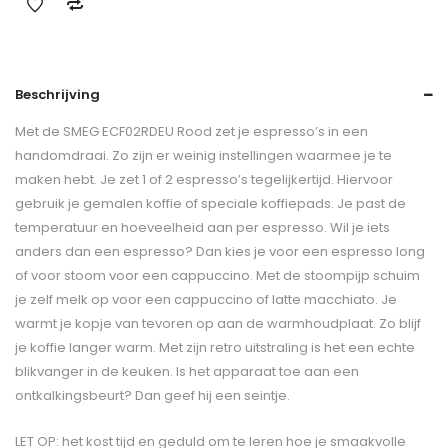
Beschrijving
Met de SMEG ECF02RDEU Rood zet je espresso’s in een
handomdraai. Zo zijn er weinig instellingen waarmee je te
maken hebt. Je zet 1 of 2 espresso’s tegelijkertijd. Hiervoor
gebruik je gemalen koffie of speciale koffiepads. Je past de
temperatuur en hoeveelheid aan per espresso. Wil je iets
anders dan een espresso? Dan kies je voor een espresso long
of voor stoom voor een cappuccino. Met de stoompijp schuim
je zelf melk op voor een cappuccino of latte macchiato. Je
warmt je kopje van tevoren op aan de warmhoudplaat. Zo blijf
je koffie langer warm. Met zijn retro uitstraling is het een echte
blikvanger in de keuken. Is het apparaat toe aan een
ontkalkingsbeurt? Dan geef hij een seintje.
LET OP: het kost tijd en geduld om te leren hoe je smaakvolle