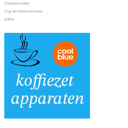
Volautomaten
Cup en Padmachines
Koffie