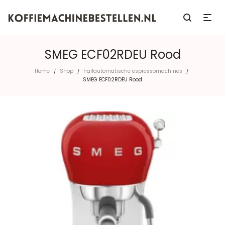
SMEG ECF02RDEU Rood
Home
Shop
halfautomatische espressomachines
/
/
/
SMEG ECF02RDEU Rood