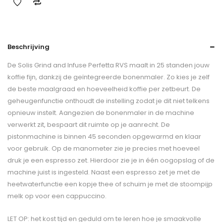
Beschrijving
De Solis Grind and Infuse Perfetta RVS maalt in 25 standen jouw
koffie fijn, dankzij de geïntegreerde bonenmaler. Zo kies je zelf
de beste maalgraad en hoeveelheid koffie per zetbeurt. De
geheugenfunctie onthoudt de instelling zodat je dit niet telkens
opnieuw instelt. Aangezien de bonenmaler in de machine
verwerkt zit, bespaart dit ruimte op je aanrecht. De
pistonmachine is binnen 45 seconden opgewarmd en klaar
voor gebruik. Op de manometer zie je precies met hoeveel
druk je een espresso zet. Hierdoor zie je in één oogopslag of de
machine juist is ingesteld. Naast een espresso zet je met de
heetwaterfunctie een kopje thee of schuim je met de stoompijp
melk op voor een cappuccino.
LET OP: het kost tijd en geduld om te leren hoe je smaakvolle