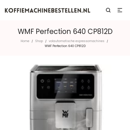
WMF Perfection 640 CP812D
Home
Shop
volautomatische espressomachines
/
/
/
WMF Perfection 640 CP812D