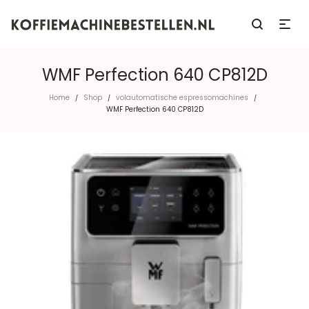
WMF Perfection 640 CP812D
Home
Shop
volautomatische espressomachines
/
/
/
WMF Perfection 640 CP812D