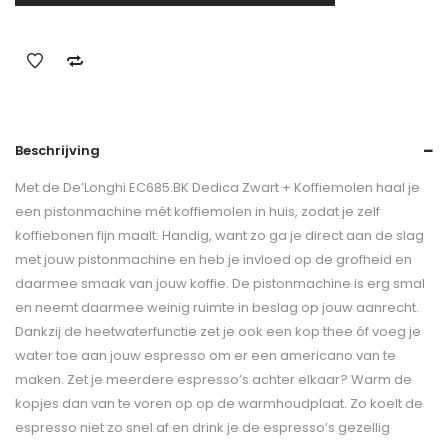
Beschrijving
Met de De’Longhi EC685.BK Dedica Zwart + Koffiemolen haal je
een pistonmachine mét koffiemolen in huis, zodat je zelf
koffiebonen fijn maalt. Handig, want zo ga je direct aan de slag
met jouw pistonmachine en heb je invloed op de grofheid en
daarmee smaak van jouw koffie. De pistonmachine is erg smal
en neemt daarmee weinig ruimte in beslag op jouw aanrecht.
Dankzij de heetwaterfunctie zet je ook een kop thee óf voeg je
water toe aan jouw espresso om er een americano van te
maken. Zet je meerdere espresso’s achter elkaar? Warm de
kopjes dan van te voren op op de warmhoudplaat. Zo koelt de
espresso niet zo snel af en drink je de espresso’s gezellig