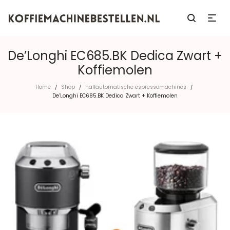
De’Longhi EC685.BK Dedica Zwart +
Koffiemolen
Home
Shop
halfautomatische espressomachines
/
/
/
De’Longhi EC685.BK Dedica Zwart + Koffiemolen