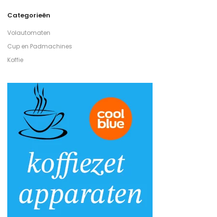
Categorieën
Volautomaten
Cup en Padmachines
Koffie