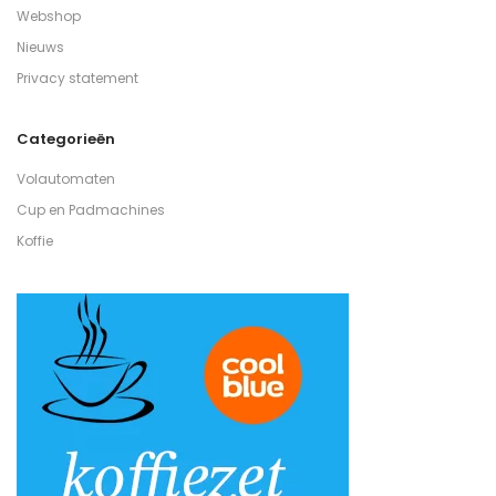
Webshop
Nieuws
Privacy statement
Categorieën
Volautomaten
Cup en Padmachines
Koffie