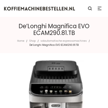
De’Longhi Magnifica EVO
ECAM290.81.TB
Home
Shop
volautomatische espressomachines
/
/
/
De’Longhi Magnifica EVO ECAM290.81.TB