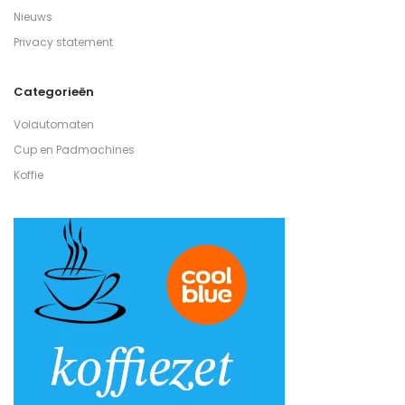
Nieuws
Privacy statement
Categorieën
Volautomaten
Cup en Padmachines
Koffie