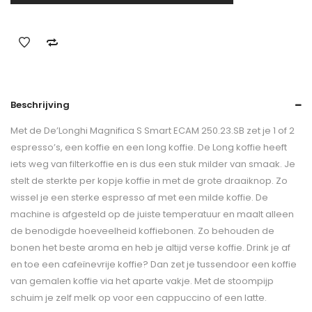
Beschrijving
Met de De’Longhi Magnifica S Smart ECAM 250.23.SB zet je 1 of 2
espresso’s, een koffie en een long koffie. De Long koffie heeft
iets weg van filterkoffie en is dus een stuk milder van smaak. Je
stelt de sterkte per kopje koffie in met de grote draaiknop. Zo
wissel je een sterke espresso af met een milde koffie. De
machine is afgesteld op de juiste temperatuur en maalt alleen
de benodigde hoeveelheid koffiebonen. Zo behouden de
bonen het beste aroma en heb je altijd verse koffie. Drink je af
en toe een cafeïnevrije koffie? Dan zet je tussendoor een koffie
van gemalen koffie via het aparte vakje. Met de stoompijp
schuim je zelf melk op voor een cappuccino of een latte.