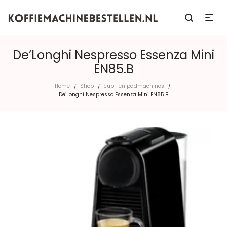
De’Longhi Nespresso Essenza Mini
EN85.B
Home
Shop
cup- en padmachines
/
/
/
De’Longhi Nespresso Essenza Mini EN85.B