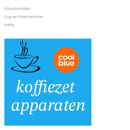
Volautomaten
Cup en Padmachines
Koffie