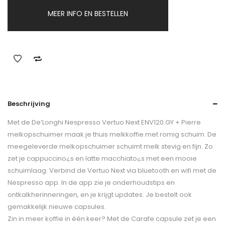
MEER INFO EN BESTELLEN
Beschrijving
Met de De’Longhi Nespresso Vertuo Next ENV120.GY + Pierre
melkopschuimer maak je thuis melkkoffie met romig schuim. De
meegeleverde melkopschuimer schuimt melk stevig en fijn. Zo
zet je cappuccino¿s en latte macchiato¿s met een mooie
schuimlaag. Verbind de Vertuo Next via bluetooth en wifi met de
Nespresso app. In de app zie je onderhoudstips en
ontkalkherinneringen, en je krijgt updates. Je bestelt ook
gemakkelijk nieuwe capsules.
Zin in meer koffie in één keer? Met de Carafe capsule zet je een