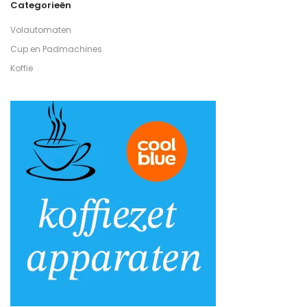
Categorieën
Volautomaten
Cup en Padmachines
Koffie