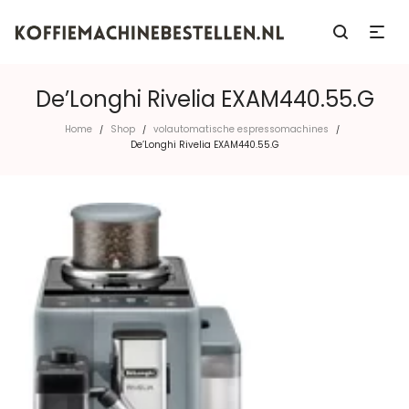
De’Longhi Rivelia EXAM440.55.G
Home
Shop
volautomatische espressomachines
/
/
/
De’Longhi Rivelia EXAM440.55.G