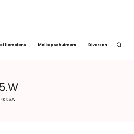
offiemolens
Melkopschuimers
Diversen
55.W
M440.55.W