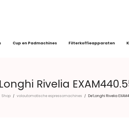
s
Cup en Padmachines
Filterkoffieapparaten
K
Longhi Rivelia EXAM440.
Shop
volautomatische espressomachines
De’Longhi Rivelia EXA
/
/