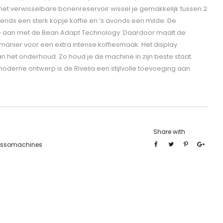
 het verwisselbare bonenreservoir wissel je gemakkelijk tussen 2
tends een sterk kopje koffie en ’s avonds een milde. De
je aan met de Bean Adapt Technology. Daardoor maalt de
anier voor een extra intense koffiesmaak. Het display
n het onderhoud. Zo houd je de machine in zijn beste staat.
moderne ontwerp is de Rivelia een stijlvolle toevoeging aan
Share with
essomachines