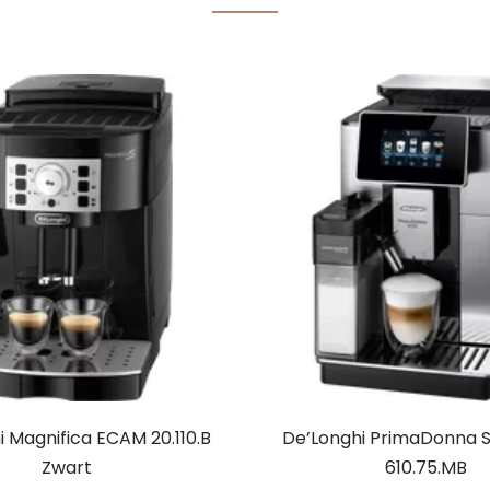
i Magnifica ECAM 20.110.B
De’Longhi PrimaDonna 
Zwart
610.75.MB